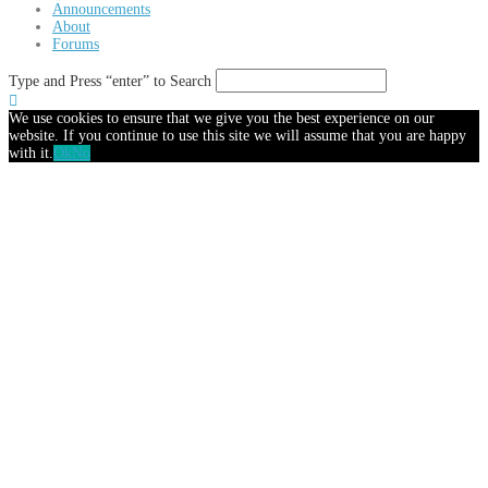
Announcements
About
Forums
Type and Press “enter” to Search
We use cookies to ensure that we give you the best experience on our
website. If you continue to use this site we will assume that you are happy
with it.
Ok
No