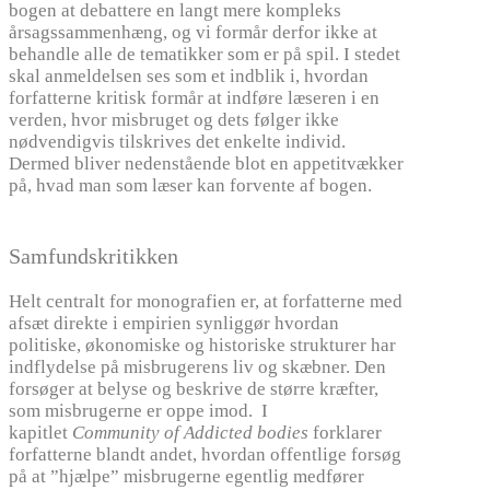
bogen at debattere en langt mere kompleks
årsagssammenhæng, og vi formår derfor ikke at
behandle alle de tematikker som er på spil. I stedet
skal anmeldelsen ses som et indblik i, hvordan
forfatterne kritisk formår at indføre læseren i en
verden, hvor misbruget og dets følger ikke
nødvendigvis tilskrives det enkelte individ.
Dermed bliver nedenstående blot en appetitvækker
på, hvad man som læser kan forvente af bogen.
Samfundskritikken
Helt centralt for monografien er, at forfatterne med
afsæt direkte i empirien synliggør hvordan
politiske, økonomiske og historiske strukturer har
indflydelse på misbrugerens liv og skæbner. Den
forsøger at belyse og beskrive de større kræfter,
som misbrugerne er oppe imod. I
kapitlet
Community of Addicted bodies
forklarer
forfatterne blandt andet, hvordan offentlige forsøg
på at ”hjælpe” misbrugerne egentlig medfører