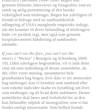
Francisco i perioden 1994- 2006. Bogen står,
gennem feltnoter, interviews og fotografier, som en
stærk og ærlig portrættering af den barske
virkelighed som misbruger. Bogen har yderligere til
formål at bidrage med en samfundskritisk
udlægning af USA’s manglende empiriske indsigt,
når det kommer til deres behandling af misbrugere
både i et juridisk regi, men også især gennem
hospitalsvæsenet håndtering af samfundets
udstødte.
If you can’t see the face, you can’t see the
misery
(
“Nickie”
i
Bourgois og Schonberg 2009:
10). Uden yderligere begrundelse, vil vi lade dette
citat stå som indledning til denne anmeldelse, da
det, efter vores mening, opsummerer hele
grundtanken bag bogen; hvis ikke vi ser mennesket
bag misbruget, kan vi hverken som samfund eller
som enkelte individer skabe en fortælling om livet
som misbruger, og alt hvad dette indebærer. Denne
anmeldelse skal læses med forbehold for, at den
kun behandler udpluk af monografien, som vi har
fundet særligt interessante. Som helhed formår