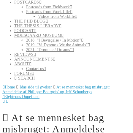
POSTCARDS
Postcards from Fieldwork
Postcards from Work Life
Videos from Worklife
THE PHD BLOG
THE THESIS LIBRARY
PODCAST
MOESGAARD MUSEUM
2018: “I Bevægelse / In Motion”
2019: “Vi Dyrene / We the Animals”
2021: “Drømme / Dreams”
REVIEWS
ANNOUNCEMENTS
ABOUT
Contact us
FORUMS
SEARCH
Home
Idas side til øvelser
At se mennesket bag misbruget:
Anmeldelse af Philippe Bourgois' og Jeff Schonbergs
"Righteous Dopefiend
At se mennesket bag
misbruget: Anmeldelse