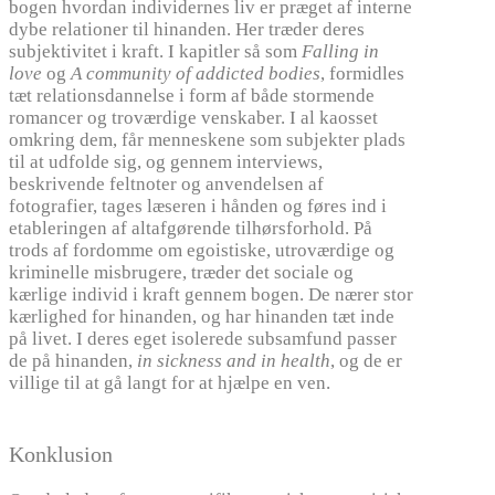
bogen hvordan individernes liv er præget af interne
dybe relationer til hinanden. Her træder deres
subjektivitet i kraft. I kapitler så som
Falling in
love
og
A community of addicted bodies
, formidles
tæt relationsdannelse i form af både stormende
romancer og troværdige venskaber. I al kaosset
omkring dem, får menneskene som subjekter plads
til at udfolde sig, og gennem interviews,
beskrivende feltnoter og anvendelsen af
fotografier, tages læseren i hånden og føres ind i
etableringen af altafgørende tilhørsforhold. På
trods af fordomme om egoistiske, utroværdige og
kriminelle misbrugere, træder det sociale og
kærlige individ i kraft gennem bogen. De nærer stor
kærlighed for hinanden, og har hinanden tæt inde
på livet. I deres eget isolerede subsamfund passer
de på hinanden,
in sickness and in health
, og de er
villige til at gå langt for at hjælpe en ven.
Konklusion