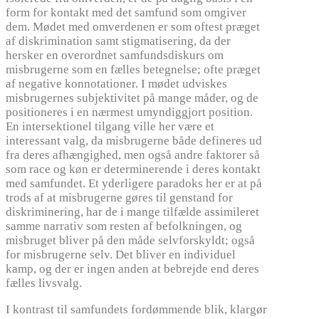
form for kontakt med det samfund som omgiver
dem. Mødet med omverdenen er som oftest præget
af diskrimination samt stigmatisering, da der
hersker en overordnet samfundsdiskurs om
misbrugerne som en fælles betegnelse; ofte præget
af negative konnotationer. I mødet udviskes
misbrugernes subjektivitet på mange måder, og de
positioneres i en nærmest umyndiggjort position.
En intersektionel tilgang ville her være et
interessant valg, da misbrugerne både defineres ud
fra deres afhængighed, men også andre faktorer så
som race og køn er determinerende i deres kontakt
med samfundet. Et yderligere paradoks her er at på
trods af at misbrugerne gøres til genstand for
diskriminering, har de i mange tilfælde assimileret
samme narrativ som resten af befolkningen, og
misbruget bliver på den måde selvforskyldt; også
for misbrugerne selv. Det bliver en individuel
kamp, og der er ingen anden at bebrejde end deres
fælles livsvalg.
I kontrast til samfundets fordømmende blik, klargør