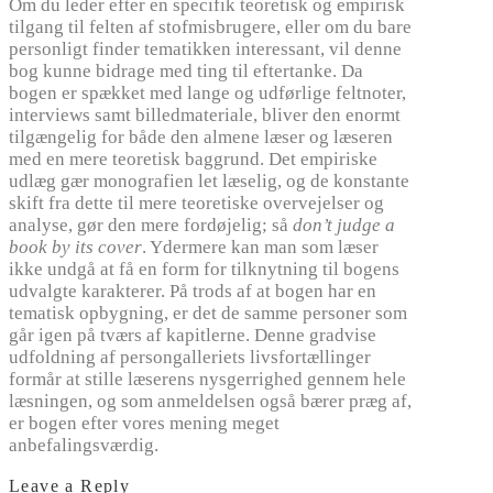
Om du leder efter en specifik teoretisk og empirisk
tilgang til felten af stofmisbrugere, eller om du bare
personligt finder tematikken interessant, vil denne
bog kunne bidrage med ting til eftertanke. Da
bogen er spækket med lange og udførlige feltnoter,
interviews samt billedmateriale, bliver den enormt
tilgængelig for både den almene læser og læseren
med en mere teoretisk baggrund. Det empiriske
udlæg gær monografien let læselig, og de konstante
skift fra dette til mere teoretiske overvejelser og
analyse, gør den mere fordøjelig; så
don’t judge a
book by its cover
. Ydermere kan man som læser
ikke undgå at få en form for tilknytning til bogens
udvalgte karakterer. På trods af at bogen har en
tematisk opbygning, er det de samme personer som
går igen på tværs af kapitlerne. Denne gradvise
udfoldning af persongalleriets livsfortællinger
formår at stille læserens nysgerrighed gennem hele
læsningen, og som anmeldelsen også bærer præg af,
er bogen efter vores mening meget
anbefalingsværdig.
Leave a Reply