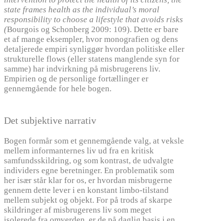
state frames health as the individual’s moral
responsibility to choose a lifestyle that avoids risks
(
Bourgois og Schonberg 2009: 109). Dette er bare
et af mange eksempler, hvor monografien og dens
detaljerede empiri synliggør hvordan politiske eller
strukturelle flows (eller statens manglende syn for
samme) har indvirkning på misbrugerens liv.
Empirien og de personlige fortællinger er
gennemgående for hele bogen.
Det subjektive narrativ
Bogen formår som et gennemgående valg, at veksle
mellem informanternes liv ud fra en kritisk
samfundsskildring, og som kontrast, de udvalgte
individers egne beretninger. En problematik som
her især står klar for os, er hvordan misbrugerne
gennem dette lever i en konstant limbo-tilstand
mellem subjekt og objekt. For på trods af skarpe
skildringer af misbrugerens liv som meget
isolerede fra omverden, er de på daglig basis i en