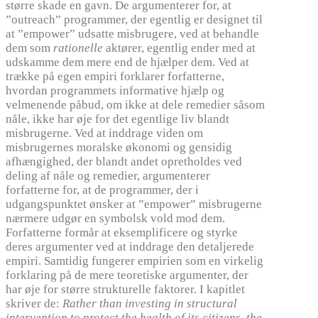
større skade en gavn. De argumenterer for, at
”outreach” programmer, der egentlig er designet til
at ”empower” udsatte misbrugere, ved at behandle
dem som
rationelle
aktører, egentlig ender med at
udskamme dem mere end de hjælper dem. Ved at
trække på egen empiri forklarer forfatterne,
hvordan programmets informative hjælp og
velmenende påbud, om ikke at dele remedier såsom
nåle, ikke har øje for det egentlige liv blandt
misbrugerne. Ved at inddrage viden om
misbrugernes moralske økonomi og gensidig
afhængighed, der blandt andet opretholdes ved
deling af nåle og remedier, argumenterer
forfatterne for, at de programmer, der i
udgangspunktet ønsker at ”empower” misbrugerne
nærmere udgør en symbolsk vold mod dem.
Forfatterne formår at eksemplificere og styrke
deres argumenter ved at inddrage den detaljerede
empiri. Samtidig fungerer empirien som en virkelig
forklaring på de mere teoretiske argumenter, der
har øje for større strukturelle faktorer. I kapitlet
skriver de:
Rather than investing in structural
intervention to protect the health of its citizens, the