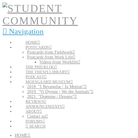
Navigation
HOME
POSTCARDS
Postcards from Fieldwork
Postcards from Work Life
Videos from Worklife
THE PHD BLOG
THE THESIS LIBRARY
PODCAST
MOESGAARD MUSEUM
2018: “I Bevægelse / In Motion”
2019: “Vi Dyrene / We the Animals”
2021: “Drømme / Dreams”
REVIEWS
ANNOUNCEMENTS
ABOUT
Contact us
FORUMS
SEARCH
HOME