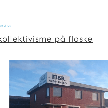
bryghus
kollektivisme på flaske