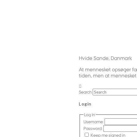
Hvide Sande, Danmark
At mennesket opsøger fæl
tiden, men at mennesket 
Search
Login
Log In
Username:
Password:
Keep me signed in