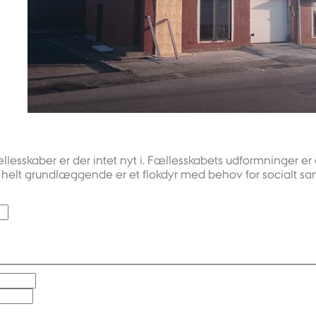
lesskaber er der intet nyt i. Fællesskabets udformninger er
helt grundlæggende er et flokdyr med behov for socialt sa