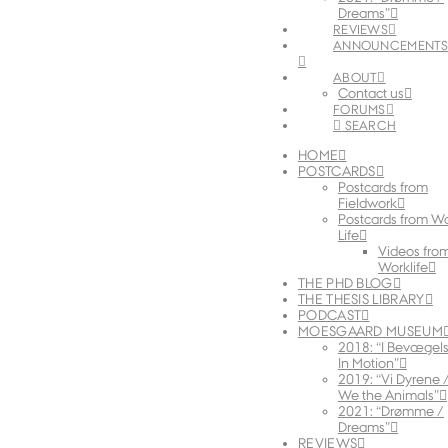
Dreams”
REVIEWS
ANNOUNCEMENT
ABOUT
Contact us
FORUMS
SEARCH
HOME
POSTCARDS
Postcards from
Fieldwork
Postcards from W
Life
Videos fro
Worklife
THE PHD BLOG
THE THESIS LIBRARY
PODCAST
MOESGAARD MUSEUM
2018: “I Bevægels
In Motion”
2019: “Vi Dyrene 
We the Animals”
2021: “Drømme /
Dreams”
REVIEWS