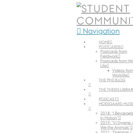
Navigation
HOME
POSTCARDS
Postcards from
Fieldwork
Postcards from W
Life
Videos fro
Worklife
THE PHD BLOG
THE THESIS LIBRA
PODCAST
MOESGAARD MUS
2018: “I Bevægels
In Motion”
2019: “Vi Dyrene 
We the Animals”
2021: “Drømme /