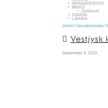
ANNOUNCEMENTS
ABOUT
Contact us
FORUMS
SEARCH
Home
Idas side til øvelser
Vestjysk 
September 9, 2020