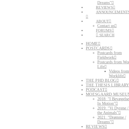
Dreams”
REVIEWS
ANNOUNCEMENT
ABOUT
Contact us
FORUMS
SEARCH
HOME
POSTCARDS
Postcards from
Fieldwork
Postcards from Wo
Life
Videos from
Worklife
THE PHD BLOG
THE THESIS LIBRAR
PODCAST
MOESGAARD MUSEU
2018: “I Bevægelse
In Motion”
2019: “Vi Dyrene 
the Animals”
2021: “Drømme /
Dreams”
REVIEWS