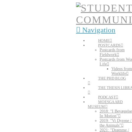
Navigation
HOME
POSTCARDS
Postcards from
Fieldwork
Postcards from Wo
Life
Videos from
Worklife
THE PHD BLOG
THE THESIS LIBR
PODCAST
MOESGAARD
MUSEUM
2018: “I Bevægelse
In Motion”
2019: “Vi Dyrene 
the Animals”
2021: “Drømme /