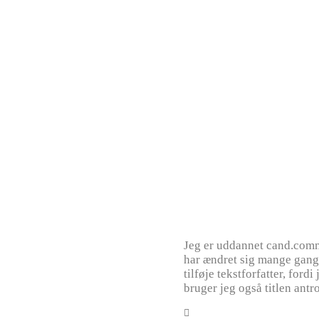
Jeg er uddannet cand.comm 
har ændret sig mange gange 
tilføje tekstforfatter, ford
bruger jeg også titlen antr