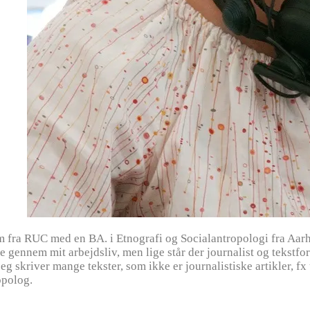
fra RUC med en BA. i Etnografi og Socialantropologi fra Aarhu
gennem mit arbejdsliv, men lige står der journalist og tekstforfa
i jeg skriver mange tekster, som ikke er journalistiske artikler, f
opolog.